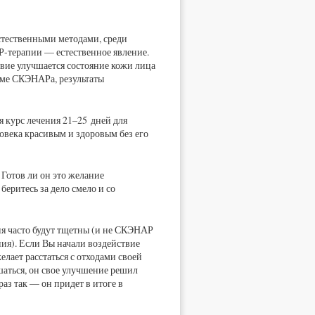
стественными методами, среди
-терапии — естественное явление.
твие улучшается состояние кожи лица
име СКЭНАРа, результаты
ся курс лечения
21–25 дней
для
ловека красивым и здоровым без его
Готов ли он это желание
еритесь за дело смело и со
ия часто будут тщетны (и не СКЭНАР
ния). Если Вы начали воздействие
лает расстаться с отходами своей
чшаться, он свое улучшение решил
аз так — он придет в итоге в