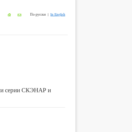
По-русски |
In English
ами серии СКЭНАР и