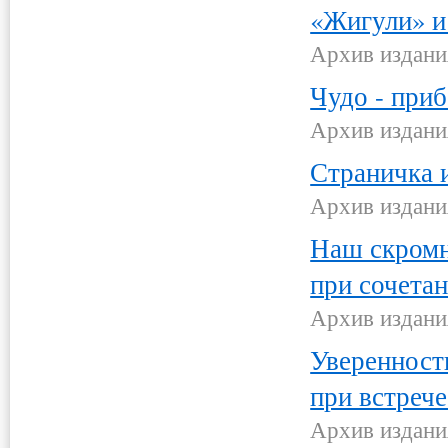
«Жигули» и
Архив издани
Чудо - при
Архив издани
Страничка и
Архив издани
Наш скром
при сочета
Архив издани
Уверенность
при встрече
Архив издани