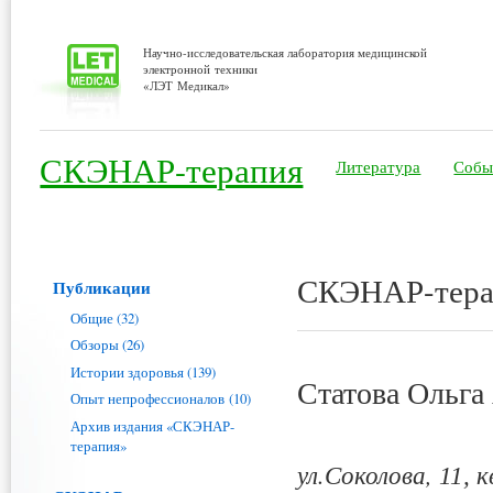
Научно-исследовательская лаборатория медицинской
электронной техники
«ЛЭТ Медикал»
СКЭНАР-терапия
Литература
Собы
СКЭНАР-терап
Публикации
Общие (32)
Обзоры (26)
Истории здоровья (139)
Статова Ольга
Опыт непрофессионалов (10)
Архив издания «СКЭНАР-
терапия»
ул.Соколова,
11, кв