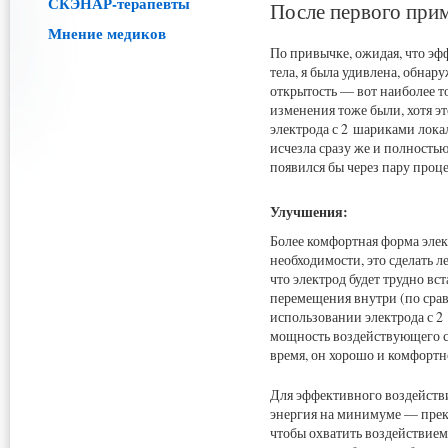
СКЭНАР-терапевты
После первого при
Мнение медиков
По привычке, ожидая, что эф
тела, я была удивлена, обнар
открытость — вот наиболее т
изменения тоже были, хотя э
электрода с 2 шариками лока
исчезла сразу же и полность
появился бы через пару проце
Улучшения:
Более комфортная форма элект
необходимости, это сделать л
что электрод будет трудно вст
перемещения внутри (по сра
использовании электрода с 2
мощность воздействующего си
время, он хорошо и комфортно
Для эффективного воздействи
энергия на минимуме — прекр
чтобы охватить воздействием