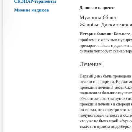
СКЭНАР-терапевты
Данные о пациенте
Мнение медиков
Мужчина,66 лет
Жалобы: Дискинезия ж
История болезни:
Больного, 
проблемы с желчным пузырем
препаратов. Была предложена 
сначала попробует скэнар те
Лечение:
Первый день была проведена
печени и панкреаса. В реж
проекции печени 3 дозы. Ск
подключила большие шунгито
области живота (на пупок) по
проекции печени) и спереди 
но сказал, что «внутри что-
почувствовал легкость в обла
что уже не было такой «бурн
тяжесть в правом подреберье.